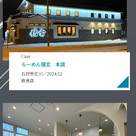
Case
らーめん信玄 本店
石狩市花川／2024/12
飲食店