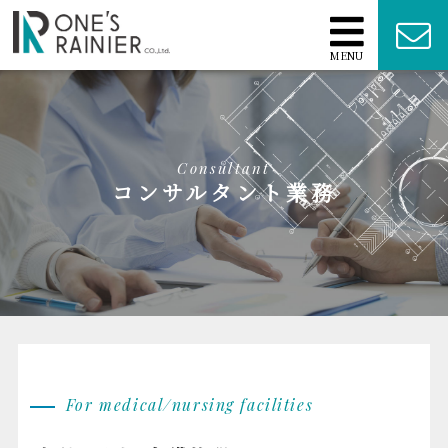
MENU
Consultant
コンサルタント業務
For medical/nursing facilities