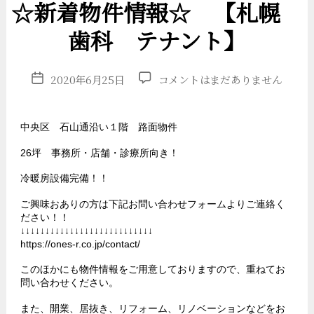
リ
☆新着物件情報☆ 【札幌
ー
歯科 テナント】
投
☆
2020年6月25日
コメントはまだありません
稿
新
日
着
中央区 石山通沿い１階 路面物件
物
26坪 事務所・店舗・診療所向き！
件
冷暖房設備完備！！
情
ご興味おありの方は下記お問い合わせフォームよりご連絡く
報
ださい！！
↓↓↓↓↓↓↓↓↓↓↓↓↓↓↓↓↓↓↓↓↓↓↓↓↓↓↓
☆
https://ones-r.co.jp/contact/
【札
このほかにも物件情報をご用意しておりますので、重ねてお
問い合わせください。
幌
また、開業、居抜き、リフォーム、リノベーションなどをお
歯