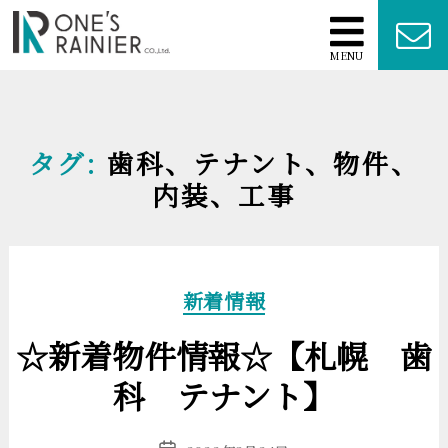
MENU
タグ:
歯科、テナント、物件、
内装、工事
カ
新着情報
テ
ゴ
リ
☆新着物件情報☆【札幌 歯
ー
科 テナント】