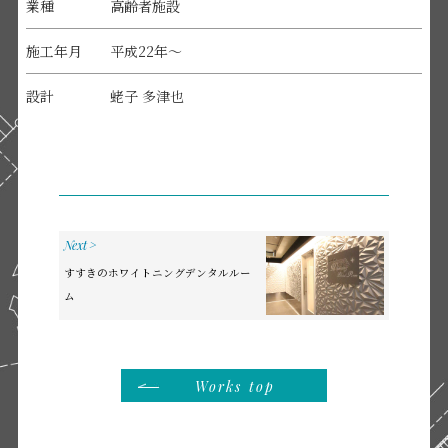
業種
高齢者施設
施工年月
平成22年～
設計
蛯子 多津也
Next
>
すすきのホワイトニングデンタルルー
ム
Works top