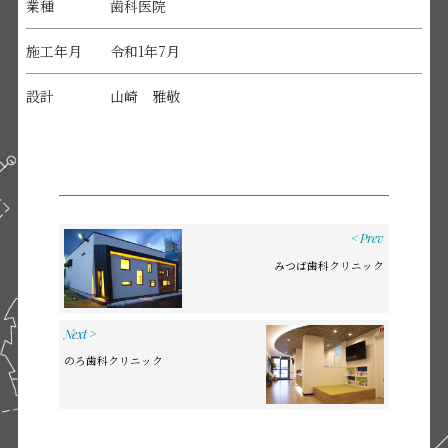
業種
歯科医院
施工年月
令和1年7月
設計
山崎 雅敬
<
Prev
みつば歯科クリニック
Next
>
のろ歯科クリニック