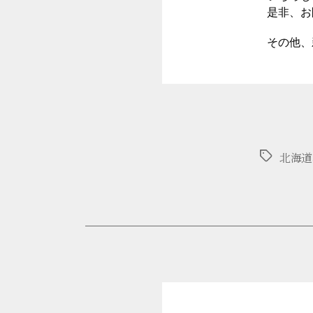
是非、お
その他、
タ
北海道
グ