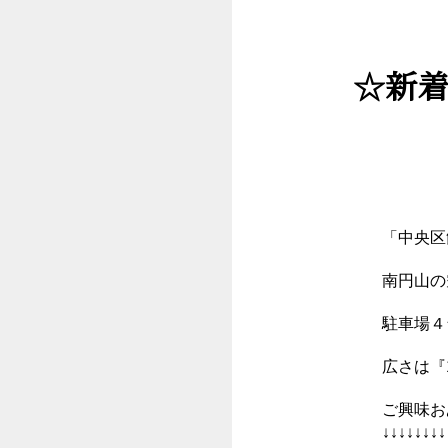
☆新
「中央区
南円山の
駐車場４
広さは『1
ご興味お
↓↓↓↓↓↓↓↓