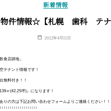
カ
新着情報
テ
ゴ
リ
着物件情報☆【札幌 歯科 テナ
ー
投
2022年4月11日
稿
日
飲食店跡地」
空テナント情報です！
台無料付き！！
39㎡(42.25坪)』になります！
ありの方は下記お問い合わせフォームよりご連絡ください！！
↓↓↓↓↓↓↓↓↓↓↓↓↓↓↓↓↓↓↓